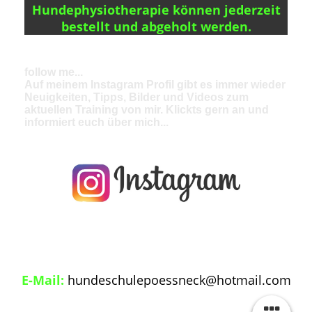
Hundephysiotherapie können jederzeit
bestellt und abgeholt werden.
follow me...
Auf meinem Instagram Profil gibt es immer wieder
Neuigkeiten, Tipps, Bilder und Videos zum
aktuellen Training von mir. Klickts gern an und
informiert euch über mich...
E-Mail:
hundeschulepoessneck@hotmail.com