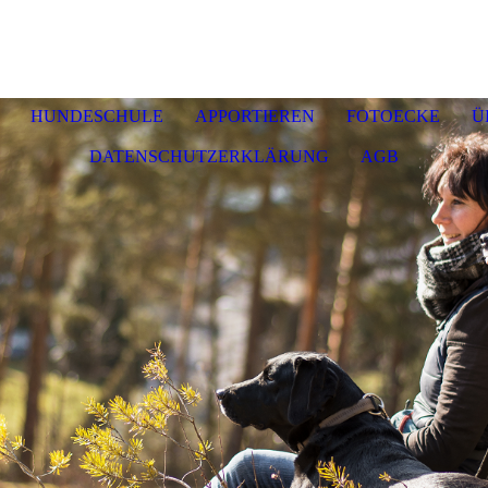
HUNDESCHULE
APPORTIEREN
FOTOECKE
Ü
DATENSCHUTZERKLÄRUNG
AGB